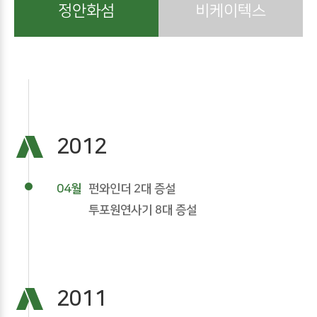
정안화섬
비케이텍스
2012
04월
펀와인더 2대 증설
투포원연사기 8대 증설
2011